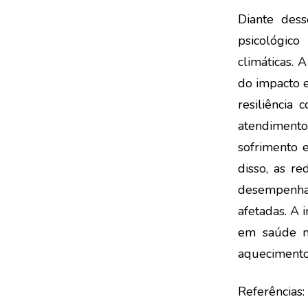
Diante dess
psicológic
climáticas. 
do impacto 
resiliência 
atendiment
sofrimento 
disso, as re
desempenha
afetadas. A 
em saúde me
aquecimento
Referências: