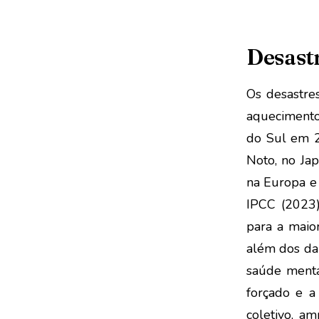
Desastr
Os desastre
aquecimento
do Sul em 20
Noto, no Jap
na Europa e 
IPCC (2023)
para a maio
além dos dan
saúde menta
forçado e a
coletivo, a