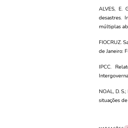
ALVES, E. G
desastres. 
múltiplas ab
FIOCRUZ. Sa
de Janeiro:
IPCC. Relat
Intergovern
NOAL, D. S.;
situações de 