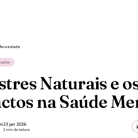
Ansiedade
oções
tres Naturais e o
ctos na Saúde Me
ni
23 jan 2026
2
min de leitura