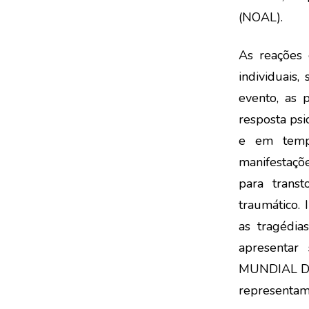
(NOAL).
As reações 
individuais,
evento, as 
resposta psi
e em tempo
manifestaçõ
para trans
traumático.
as tragédi
apresentar
MUNDIAL DA 
representam 