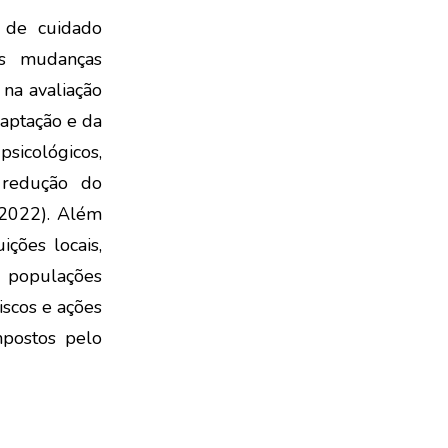
s de cuidado
às mudanças
 na avaliação
aptação e da
psicológicos,
 redução do
 2022). Além
ições locais,
 populações
iscos e ações
mpostos pelo