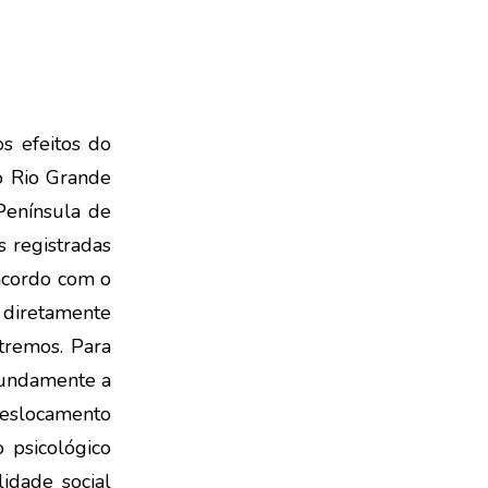
s efeitos do
o Rio Grande
 Península de
s registradas
 acordo com o
 diretamente
tremos. Para
ofundamente a
deslocamento
 psicológico
idade social