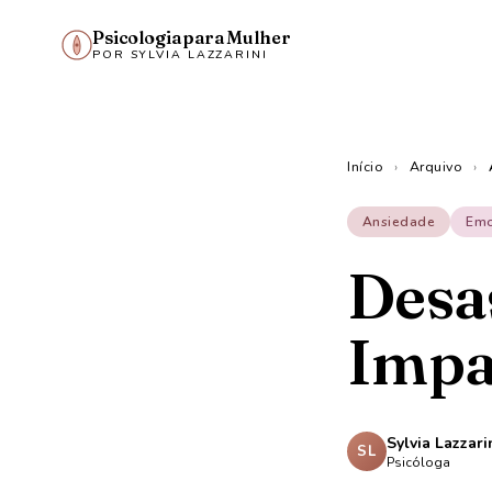
Psicologia para Mulher
POR SYLVIA LAZZARINI
Início
›
Arquivo
›
Ansiedade
Em
Desas
Impa
Sylvia Lazzari
SL
Psicóloga