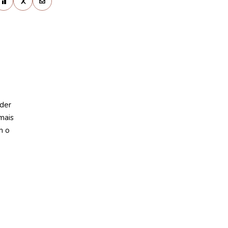
der
mais
m o