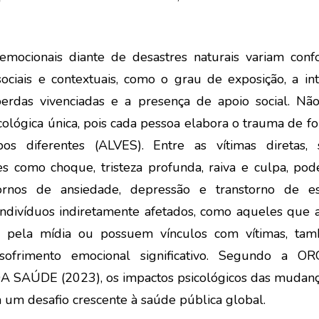
emocionais diante de desastres naturais variam conf
 sociais e contextuais, como o grau de exposição, a i
perdas vivenciadas e a presença de apoio social. Nã
cológica única, pois cada pessoa elabora o trauma de f
s diferentes (ALVES). Entre as vítimas diretas,
es como choque, tristeza profunda, raiva e culpa, pod
tornos de ansiedade, depressão e transtorno de es
 Indivíduos indiretamente afetados, como aqueles qu
as pela mídia ou possuem vínculos com vítimas, t
 sofrimento emocional significativo. Segundo a 
SAÚDE (2023), os impactos psicológicos das mudança
um desafio crescente à saúde pública global.