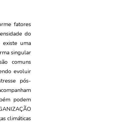
orme fatores
ntensidade do
o existe uma
orma singular
 são comuns
endo evoluir
tresse pós-
e acompanham
ambém podem
ORGANIZAÇÃO
s climáticas